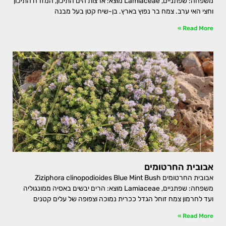
משפחה: שפתניים, Lamiaceae מוצא: ארצות הים התיכון, המזרח התיכון
וחצי האי ערב. צמח בר נפוץ בארץ. בן-שיח קטן בעל מבנה
Read More »
אבובית החרטומים
אבובית החרטומים Ziziphora clinopodioides Blue Mint Bush
משפחה: שפתניים, Lamiaceae מוצא: הרים יבשים באסיה ממונגוליה
ועד לחרמון צמח זוחל הגדל ככרית נמוכה וצפופה של עלים קטנים
Read More »