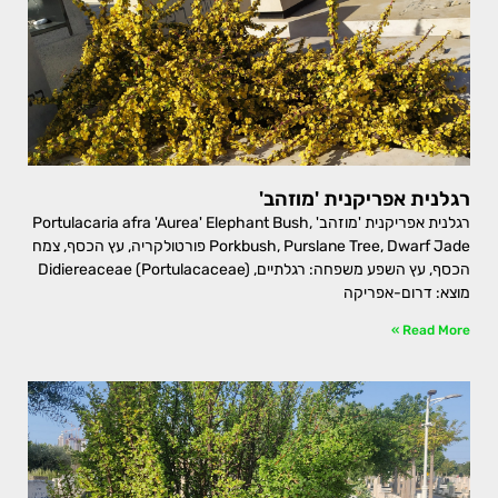
רגלנית אפריקנית 'מוזהב'
רגלנית אפריקנית 'מוזהב' Portulacaria afra 'Aurea' Elephant Bush,
Porkbush, Purslane Tree, Dwarf Jade פורטולקריה, עץ הכסף, צמח
הכסף, עץ השפע משפחה: רגלתיים, Didiereaceae (Portulacaceae)
מוצא: דרום-אפריקה
Read More »