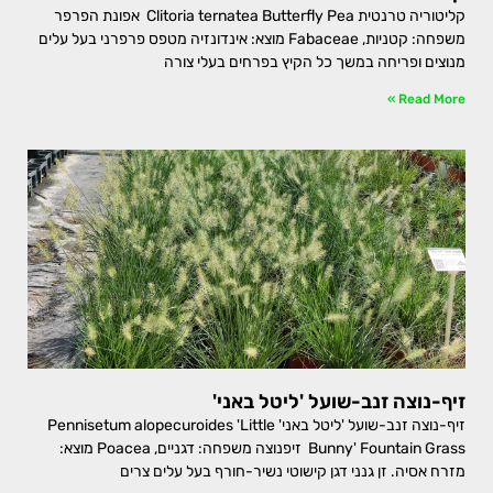
קליטוריה טרנטית Clitoria ternatea Butterfly Pea אפונת הפרפר
משפחה: קטניות, Fabaceae מוצא: אינדונזיה מטפס פרפרני בעל עלים
מנוצים ופריחה במשך כל הקיץ בפרחים בעלי צורה
Read More »
זיף-נוצה זנב-שועל 'ליטל באני'
זיף-נוצה זנב-שועל 'ליטל באני' Pennisetum alopecuroides 'Little
Bunny' Fountain Grass זיפנוצה משפחה: דגניים, Poacea מוצא:
מזרח אסיה. זן גנני דגן קישוטי נשיר-חורף בעל עלים צרים