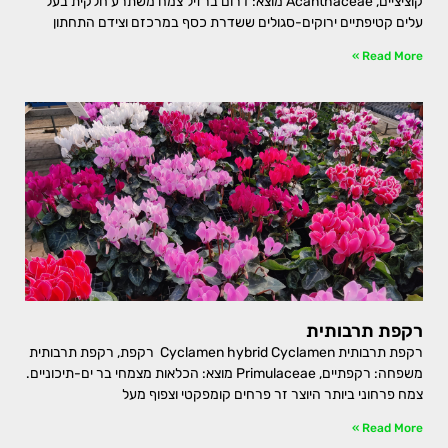
קוציציים, Acanthaceae מוצא: דרום ברזיל צמח משתרע חלקית בעל
עלים קטיפתיים ירוקים-סגולים ששדרת כסף במרכזם וצידם התחתון
Read More »
רקפת תרבותית
רקפת תרבותית Cyclamen hybrid Cyclamen רקפת, רקפת תרבותית
משפחה: רקפתיים, Primulaceae מוצא: הכלאות מצמחי בר ים-תיכוניים.
צמח פרחוני ביותר היוצר זר פרחים קומפקטי וצפוף מעל
Read More »