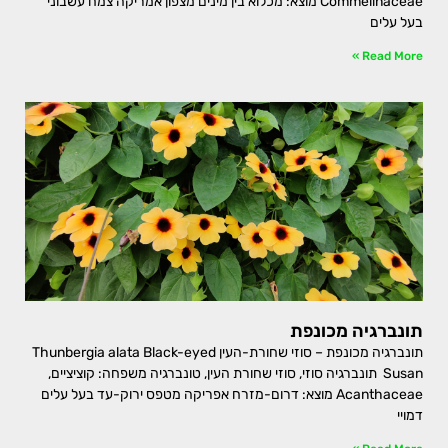
Commelinaceae מוצא: מכלוא בין מינים מצפון אמריקה צמח עשבוני
בעל עלים
Read More »
תונברגיה מכונפת
תונברגיה מכונפת – סוזי שחורת-העין Thunbergia alata Black-eyed
Susan תונברגיה סוזי, סוזי שחורת העין, טונברגיה משפחה: קוציציים,
Acanthaceae מוצא: דרום-מזרח אפריקה מטפס ירוק-עד בעל עלים
דמויי