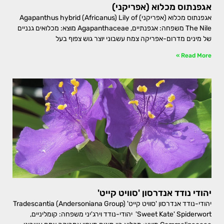
אגפנתוס מכלוא (אפריקני)
אגפנתוס מכלוא (אפריקני) Agapanthus hybrid (Africanus) Lily of
The Nile משפחה: אגפנתיים, Agapanthaceae מוצא: מכלואים גנניים
של מינים מדרום-אפריקה צמח עשבוני יוצר גוש צפוף בעל
Read More »
יהודי נודד אנדרסון 'סוויט קייט'
יהודי-נודד אנדרסון 'סוויט קייט' Tradescantia (Andersoniana Group)
'Sweet Kate' Spiderwort יהודי-נודד וירג'יני משפחה: קומליניים,