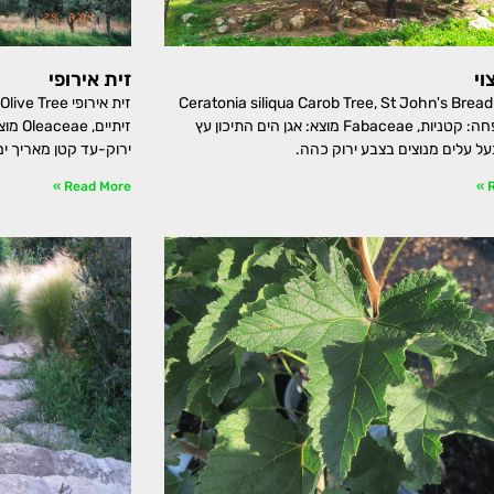
וי
זית אירופי
חרוב מצוי Ceratonia siliqua Carob Tree, St John's Bread
חרוב משפחה: קטניות, Fabaceae מוצא: אגן הים התיכון עץ
זיתיי
על עלים מנוצים בצבע ירוק כהה.
ירוק-עד קטן מאריך י
Read More »
R