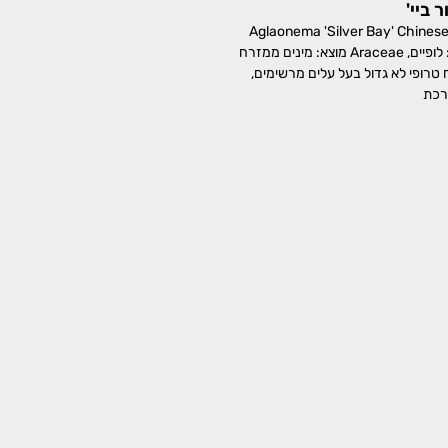
 ביי'
גלאונמה 'סילוור ביי' Aglaonema 'Silver Bay' Chinese
Evergreen משפחה: לופיים, Araceae מוצא: מינים ממזרח
 טרופי לא גדול בעל עלים מרשימים,
רכת