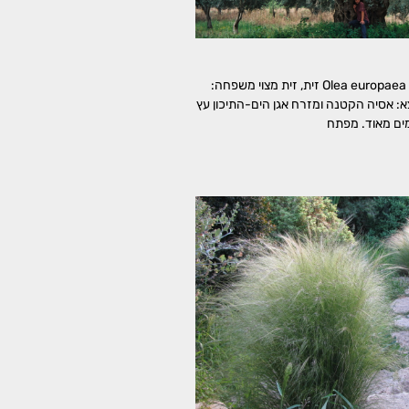
זית אירופי Olea europaea Olive Tree זית, זית מצוי משפחה:
ם, Oleaceae מוצא: אסיה הקטנה ומזרח אגן הים-התיכון עץ
מים מאוד. מפתח