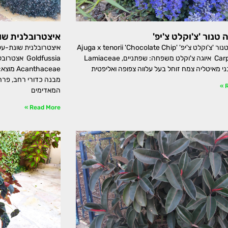
טנור 'צ'וקלט צ'יפ'
איצטרובלנית שו
חד-שפה טנור 'צ'וקלט צ'יפ' Ajuga x tenorii 'Chocolate Chip'
Carpet Bugle איוגה צ'וקלט משפחה: שפתניים, Lamiaceae
Goldfussia 
נני מאיטליה צמח זוחל בעל עלווה צפופה ואליפטית
thaceae
מבנה כדורי רחב, פרחי
R
המאדימים
Read More »