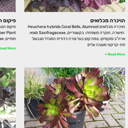
הויכרה מכלואים
פיקוס ה
הויכרה מכלואים Heuchera hybrids Coral Bells, Alumroot
הוישרה, הוקרה משפחה: בקעצוריים, Saxifragaceae מוצא:
ארה"ב ומקסיקו. צמח קטן בעל צורה כדורית המגדל מגבעול
תותיים, Moraceae מוצא: דרום-מזרח אסיה עץ טרופי גדול
תת-קרקעי מעובה עלים
ead More »
Read More »