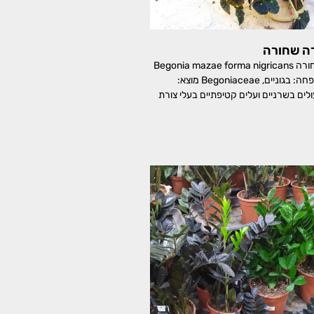
רה שחורה
בגוניית מאזה צורה שחורה Begonia mazae forma nigricans
Mazae Begonia משפחה: בגוניים, Begoniaceae מוצא:
ים בשרניים ועלים קטיפתיים בעלי צורת