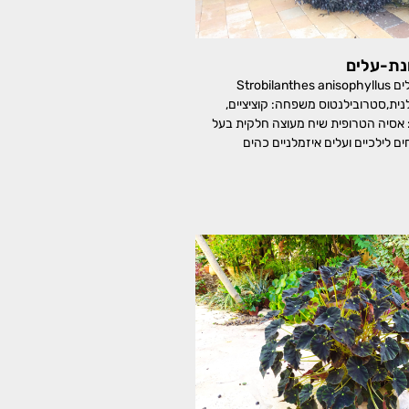
נת-עלים
איצטרובלנית שונת-עלים Strobilanthes anisophyllus
אצטרובלנית,סטרובילנטוס משפחה: קוציציים,
Acan מוצא: אסיה הטרופית שיח מעוצה חלקית בעל
ם לילכיים ועלים איזמלניים כהים