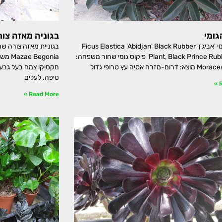
גומי
בגוניה מאזה צו
פיקוס הגומי 'אביג'ן' Ficus Elastica 'Abidjan' Black Rubber
Plant, Black Prince Rubber Plant פיקוס גומי שחור משפחה:
מקסיקו צמח בעל גבעול
טיפה. לעלים
R
Read More »