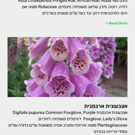
פיגם מצוי Ruta Chalepensis Fringed Rue, African Rue, Ruda
רודה, רוטה, פיג'ן, שדאב משפחה: פיגמיים, Rutaceae מוצא: אגן
הים-התיכון שיח ירוק-עד בעל עלים מנוצים בשרניים
Read More »
אצבעונית ארגמנית
אצבעונית ארגמנית Digitalis pupurea Common Foxglove, Purple
Foxglove, Lady's Glove דיגיטליס משפחה: לחכיים,
Plantaginaceae מוצא: אירופה ומערב אסיה משושנת עלים גדולה עולים
עמודי פריחה גבוהים