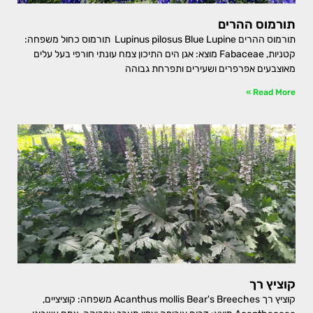
תורמוס ההרים
תורמוס ההרים Lupinus pilosus Blue Lupine תורמוס כחול משפחה:
קטניות, Fabaceae מוצא: אגן הים התיכון צמח עונתי חורפי בעל עלים
מאוצבעים אפרפרים ושעירים ותפרחת גבוהה
Read More »
קוציץ רך
קוציץ רך Acanthus mollis Bear's Breeches משפחה: קוציציים,