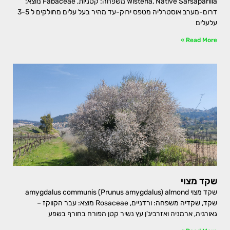
Wisteria, Native Sarsaparilla משפחה: קטניות, Fabaceae מוצא:
דרום-מערב אוסטרליה מטפס ירוק-עד מהיר בעל עלים מחולקים ל 3-5
עלעלים
Read More »
שקד מצוי
שקד מצוי amygdalus communis (Prunus amygdalus) almond
שקד, שקדיה משפחה: ורדניים, Rosaceae מוצא: עבר הקווקז –
גאורגיה, ארמניה ואזרביג'ן עץ נשיר קטן הפורח בחורף בשפע