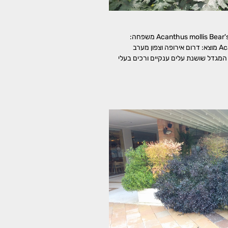
קוציץ רך Acanthus mollis Bear's Breeches משפחה:
קוציציים, Acanthaceae מוצא: דרום אירופה וצפון מערב
המגדל שושנת עלים ענקיים ורכים בעלי