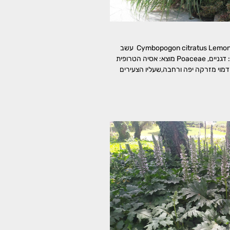
רב-זקן לימוני Cymbopogon citratus Lemon Grass עשב
לימון, לימונית משפחה: דגניים, Poaceae מוצא: אסיה הטרופית
דמוי מזרקה יפה ורחבה,שעליו הצעירים