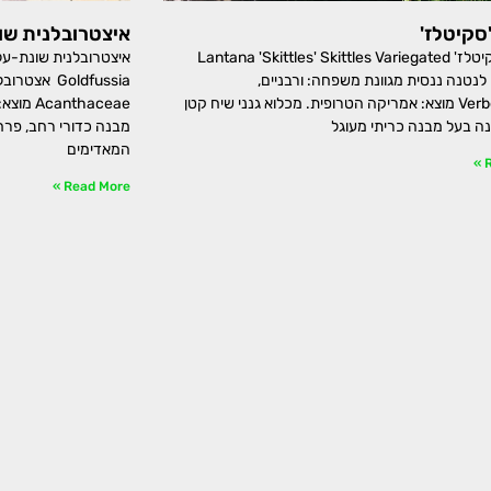
סקיטלז'
איצטרובלנית שו
לנטנה 'סקיטלז' Lantana 'Skittles' Skittles Variegated
Lantan לנטנה ננסית מגוונת משפחה: ורבניים,
Goldfussia 
Verbenaceae מוצא: אמריקה הטרופית. מכלוא גנני שיח קטן
thaceae
ה בעל מבנה כריתי מעוגל
מבנה כדורי רחב, פרחי
המאדימים
R
Read More »