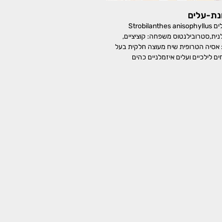
נת-עלים
איצטרובלנית שונת-עלים Strobilanthes anisophyllus
אצטרובלנית,סטרובילנטוס משפחה: קוציציים,
Acan מוצא: אסיה הטרופית שיח מעוצה חלקית בעל
ם לילכיים ועלים איזמלניים כהים