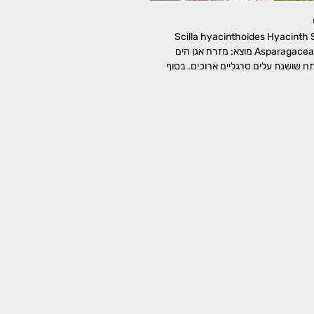
יקינתוני Scilla hyacinthoides Hyacinth Squill
משפחה: אספרגיים, Asparagaceae מוצא: מזרח אגן הים
ח שושנת עלים סרגליים ארוכים. בסוף