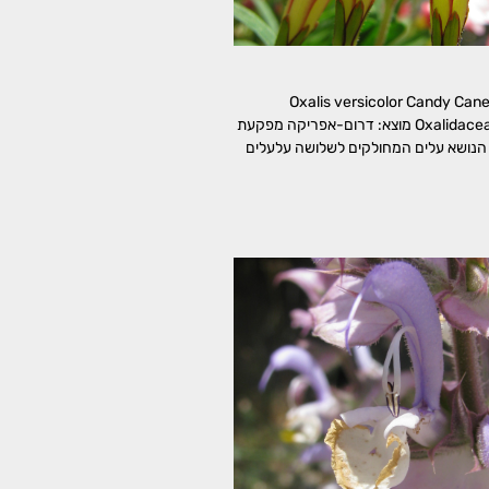
וני Oxalis versicolor Candy Cane Sorrel
משפחה: חמציציים, Oxalidaceae מוצא: דרום-אפריקה מפקעת
הנושא עלים המחולקים לשלושה עלעלים