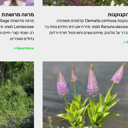
קנוקנות
מרווה מרושתת
זלזלת הקנוקנות Clematis cirrhosa קלמטיס משפחה:
נוריתיים, Ranunculaceae מוצא: מזרח אגן הים התיכון צמח בר
Lamiaceae 
רך על סלעים, שיחים ועצים והוא פעיל חורף ורדום
רב-שנתי קצר-חיים ור
גדולים ושעירים.
R
Read More »