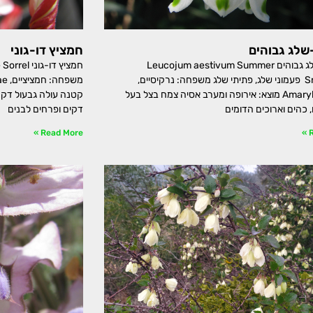
שלג גבוהים
חמציץ דו-גוני
פעמוני-שלג גבוהים Leucojum aestivum Summer
חמציץ דו-ג
Snowflake פעמוני שלג, פתיתי שלג משפחה: נרקיסיים,
Amaryllidaceae מוצא: אירופה ומערב אסיה צמח בצל בעל
קטנה עולה גבעול דק 
 כהים וארוכים הדומים
דקים ופרחים לבנים
Read More »
R