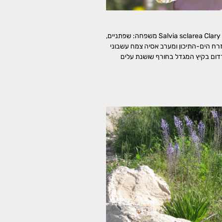
מרווה מרושתת Salvia sclarea Clary Sage משפחה: שפתניים,
מוצא: מזרח הים-התיכון ומערב אסיה צמח עשבוני
דום בקיץ המגדל בחורף שושנת עלים