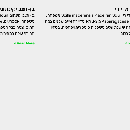
מדיירי
בן-חצב יקינתוני
בן-חצב מדיירי Scilla maderensis Madeiran Squill משפחה:
בן-חצב 
אספרגיים, Asparagaceae מוצא: האי מדיירה ואיים שכנים צמח
 שושנת עלים משפכית סימטרית ויפהפיה. בסתיו
התיכון צמח בצל המפת
בלוב
החורף עולה במהירות
Read More »
R