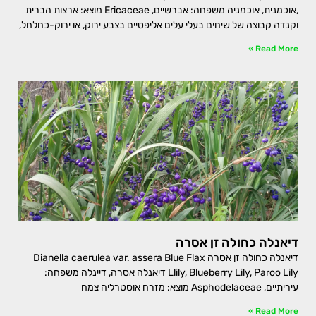
,אוכמנית, אוכמניה משפחה: אברשיים, Ericaceae מוצא: ארצות הברית
וקנדה קבוצה של שיחים בעלי עלים אליפטיים בצבע ירוק, או ירוק-כחלחל,
Read More »
דיאנלה כחולה זן אסרה
דיאנלה כחולה זן אסרה Dianella caerulea var. assera Blue Flax
Llily, Blueberry Lily, Paroo Lily דיאנלה אסרה, דיינלה משפחה:
עיריתיים, Asphodelaceae מוצא: מזרח אוסטרליה צמח
Read More »