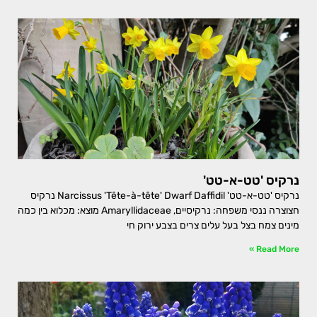
נרקיס 'טט-א-טט'
נרקיס 'טט-א-טט' Narcissus 'Tête-à-tête' Dwarf Daffidil נרקיס
חצוצרה ננסי משפחה: נרקיסיים, Amaryllidaceae מוצא: מכלוא בין כמה
מינים צמח בצל בעל עלים צרים בצבע ירוק חי
Read More »