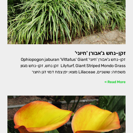
זקן-נחש ג'אבורן 'חיוני'
זקן-נחש ג'אבורן 'חיוני' Ophiopogon jaburan 'Vittatus' Giant
Lilyturf, Giant Striped Mondo Grass זקן נחש, זקן-נחש מגוון
משפחה: שושניים, Liliaceae מוצא: יפן צמח דמוי דגן היוצר
Read More »