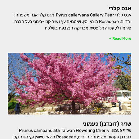
אגס קלרי
אגס קלרי Pyrus calleryana Callery Pear אגס קלריאנה משפחה:
ורדיים, Rosaceae מוצא: סין, ויאטנאם עץ נשיר קטן-בינוני בעל מבנה
פירמידלי, עלווה אליפטית מבריקה הנצבעת בשלכת
Read More »
שזיף (דובדבן) פעמוני
שזיף פעמוני Prunus campanulata Taiwan Flowering Cherry
דובדבן פעמוני משפחה: ורדניים, Rosaceae מוצא: טייוואן עץ נשיר קטן