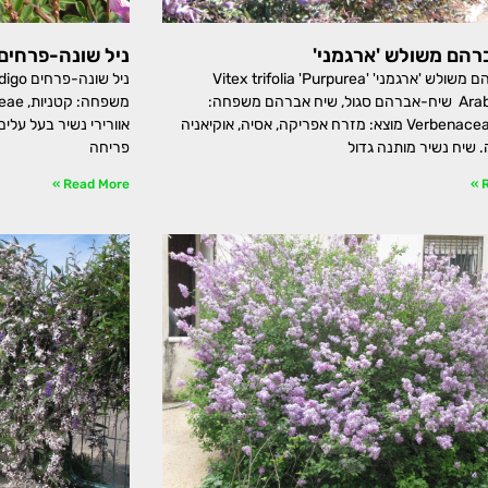
הם משולש 'ארגמני'
ניל שונה-פרחים
שיח-אברהם משולש 'ארגמני' Vitex trifolia 'Purpurea'
ניל שו
Arabian Lilac שיח-אברהם סגול, שיח אברהם משפחה:
ורבניים, Verbenaceae מוצא: מזרח אפריקה, אסיה, אוקיאניה
אוורירי נשיר בעל עלים
. שיח נשיר מותנה גדול
פריחה
Read More »
R