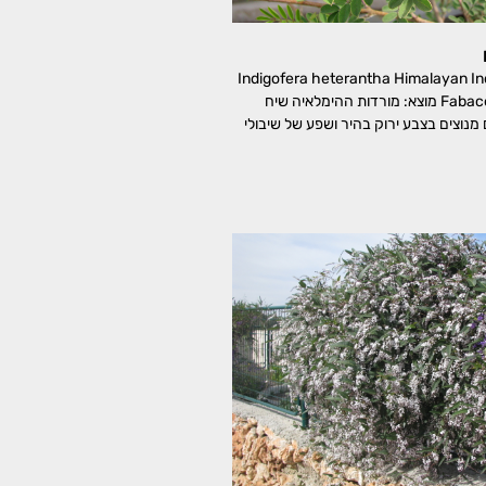
נה-פרחים Indigofera heterantha Himalayan Indigo
משפחה: קטניות, Fabaceae מוצא: מורדות ההימלאיה שיח
 מנוצים בצבע ירוק בהיר ושפע של שיבולי