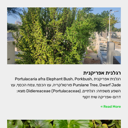
רגלנית אפריקנית
רגלנית אפריקנית Portulacaria afra Elephant Bush, Porkbush,
Purslane Tree, Dwarf Jade פורטולקריה, עץ הכסף, צמח הכסף, עץ
השפע משפחה: רגלתיים, Didiereaceae (Portulacaceae) מוצא:
דרום-אפריקה שיח זקוף
Read More »