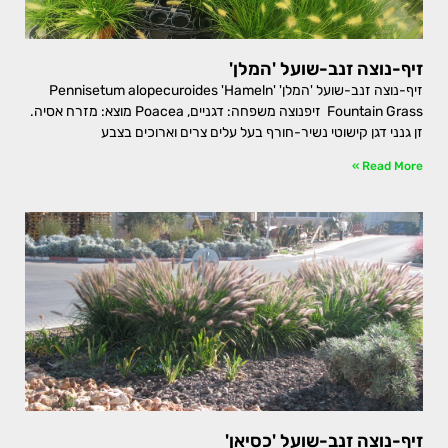
זיף-נוצה זנב-שועל 'המלן'
זיף-נוצה זנב-שועל 'המלן' Pennisetum alopecuroides 'Hameln'
Fountain Grass זיפנוצה משפחה: דגניים, Poacea מוצא: מזרח אסיה.
זן גנני דגן קישוטי נשיר-חורף בעל עלים צרים וארוכים בצבע
Read More »
זיף-נוצה זנב-שועל 'כסיאן'