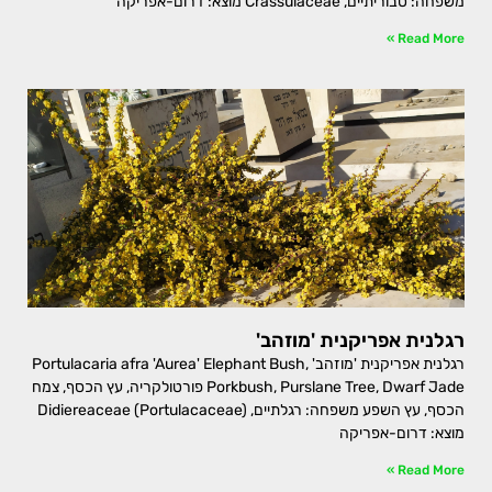
משפחה: טבוריתיים, Crassulaceae מוצא: דרום-אפריקה
Read More »
רגלנית אפריקנית 'מוזהב'
רגלנית אפריקנית 'מוזהב' Portulacaria afra 'Aurea' Elephant Bush,
Porkbush, Purslane Tree, Dwarf Jade פורטולקריה, עץ הכסף, צמח
הכסף, עץ השפע משפחה: רגלתיים, Didiereaceae (Portulacaceae)
מוצא: דרום-אפריקה
Read More »