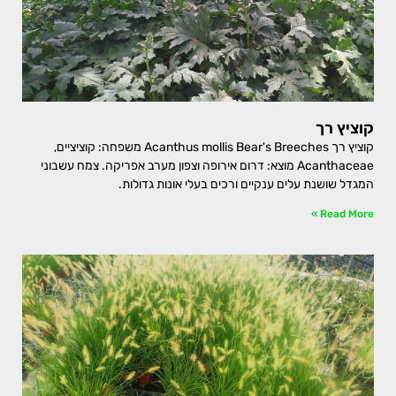
קוציץ רך
קוציץ רך Acanthus mollis Bear's Breeches משפחה: קוציציים,
Acanthaceae מוצא: דרום אירופה וצפון מערב אפריקה. צמח עשבוני
המגדל שושנת עלים ענקיים ורכים בעלי אונות גדולות.
Read More »