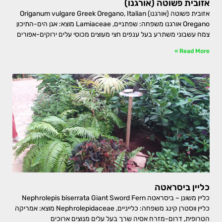
אזובית פשוטה (אורגנו)
אזובית פשוטה (אורגנו) Origanum vulgare Greek Oregano, Italian
Oregano אורגנו משפחה: שפתניים, Lamiaceae מוצא: אגן הים-התיכון
צמח עשבוני משתרע בעל ענפים חצי מעוצים מכוסי עלים ירוקים-אפורים
Read More »
כליין ביסראטה
כליין משונן – ביסראטה Nephrolepis biserrata Giant Sword Fern
כליין ווסטרן קינג משפחה: כלייניים, Nephrolepidaceae מוצא: אמריקה
הטרופית, דרום-מזרח אסיה שרך בעל עלים מנוצים ארוכים