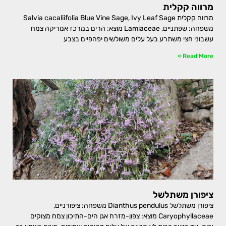
מרווה קקלית
מרווה קקלית Salvia cacaliifolia Blue Vine Sage, Ivy Leaf Sage
משפחה: שפתניים, Lamiaceae מוצא: הרים במרכז אמריקה צמח
עשבוני חצי משתרע בעל עלים משולשים יפהפיים בצבע
Read More »
ציפורן משתלשל
ציפורן משתלשל Dianthus pendulus משפחה: ציפורניים,
Caryophyllaceae מוצא: צפון-מזרח אגן הים-התיכון צמח מצוקים