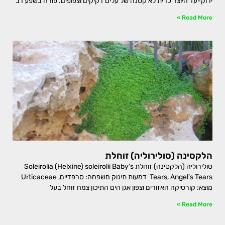
ירוק-עד היוצר כרית לא קטנה של עלים דקיקים וצפופים. פורח בשפע רב
Read More »
הלקסינה (סולירוליה) זוחלת
סולירוליה (הלקסינה) זוחלת Soleirolia (Helxine) soleirolii Baby's
Tears, Angel's Tears דמעות תינוק משפחה: סרפדיים, Urticaceae
מוצא: קורסיקה האזורים וצפון אגן הים התיכון צמח זוחל בעל
Read More »