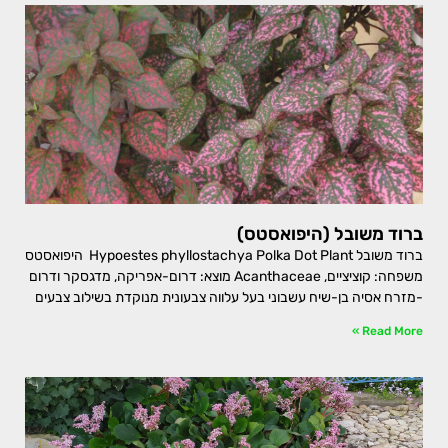
ברוד משובל (היפואסטס)
ברוד משובל Hypoestes phyllostachya Polka Dot Plant היפואסטס
משפחה: קוציציים, Acanthaceae מוצא: דרום-אפריקה, מדגסקר ודרום
-מזרח אסיה בן-שיח עשבוני בעל עלווה צבעונית מנוקדת בשילוב צבעים
Read More »