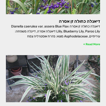
דיאנלה כחולה זן אסרה
דיאנלה כחולה זן אסרה Dianella caerulea var. assera Blue Flax
Llily, Blueberry Lily, Paroo Lily דיאנלה אסרה, דיינלה משפחה:
עיריתיים, Asphodelaceae מוצא: מזרח אוסטרליה צמח
Read More »