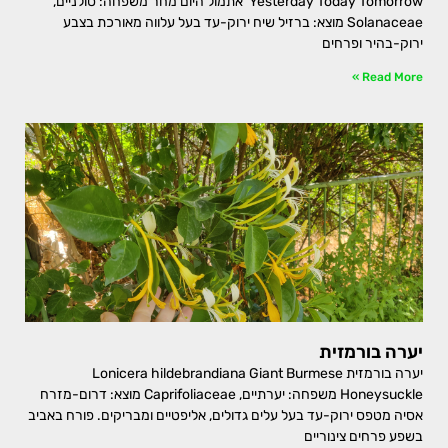
Yesterday Today Tomorrow אתמול היום מחר משפחה: סולניים,
Solanaceae מוצא: ברזיל שיח ירוק-עד בעל עלווה מאורכת בצבע
ירוק-בהיר ופרחים
Read More »
יערה בורמזית
יערה בורמזית Lonicera hildebrandiana Giant Burmese
Honeysuckle משפחה: יערתיים, Caprifoliaceae מוצא: דרום-מזרח
אסיה מטפס ירוק-עד בעל עלים גדולים, אליפטיים ומבריקים. פורח באביב
בשפע פרחים צינוריים