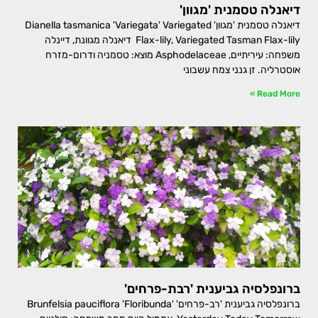
דיאנלה טסמנית 'מגוון'
דיאנלה טסמנית 'מגוון' Dianella tasmanica 'Variegata' Variegated
Flax-lily, Variegated Tasman Flax-lily דיאנלה מגוונת, דיינלה
משפחה: עיריתיים, Asphodelaceae מוצא: טסמניה ודרום-מזרח
אוסטרליה. זן גנני צמח עשבוני
Read More »
ברונפלסיה גביענית 'רבת-פרחים'
ברונפלסיה גביענית 'רב-פרחים' Brunfelsia pauciflora 'Floribunda'