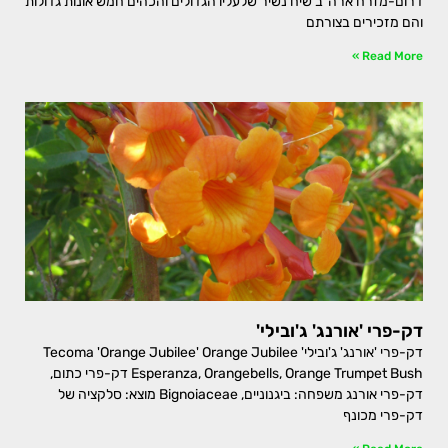
דרום-מזרח ארה"ב שיח נשיר שלעליו הגדולים והכהים חמש אונות גדולות
והם מזכירים בצורתם
Read More »
דק-פרי 'אורנג' ג'ובילי'
דק-פרי 'אורנג' ג'ובילי' Tecoma 'Orange Jubilee' Orange Jubilee
Esperanza, Orangebells, Orange Trumpet Bush דק-פרי כתום,
דק-פרי אורנג משפחה: ביגנוניים, Bignoiaceae מוצא: סלקציה של
דק-פרי מכונף