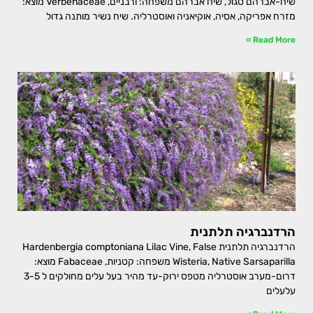
שיח-אברהם סגול, שיח אברהם משפחה: ורבניים, Verbenaceae מוצא:
מזרח אפריקה, אסיה, אוקיאניה ואוסטרליה. שיח נשיר מותנה גדול
Read More »
הרדנברגיה תלתנית
הרדנברגיה תלתנית Hardenbergia comptoniana Lilac Vine, False
Wisteria, Native Sarsaparilla משפחה: קטניות, Fabaceae מוצא:
דרום-מערב אוסטרליה מטפס ירוק-עד מהיר בעל עלים מחולקים ל 3-5
עלעלים