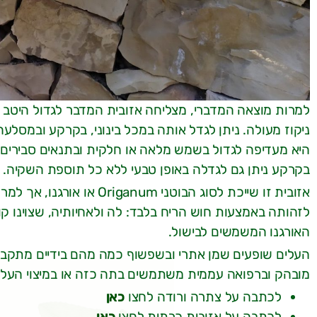
למרות מוצאה המדברי, מצליחה אזובית המדבר לגדול היטב 
ניקוז מעולה. ניתן לגדל אותה במכל בינוני, בקרקע ובמסלע
בקרקע ניתן גם לגדלה באופן טבעי ללא כל תוספת השקיה.
אזובית זו שייכת לסוג הבוטנ
לזהותה באמצעות חוש הריח בלבד: לה ולאחיותיה, שצוינו קו
האורגנו המשמשים לבישול.
העלים שופעים שמן אתרי ובשפשוף כמה מהם בידיים מתקבלת
מובהק וברפואה עממית משתמשים בתה כזה או במיצוי העלים 
לכתבה על צתרה ורודה לחצו
כאן
לכתבה על אזובית כרתית לחצו
כאן