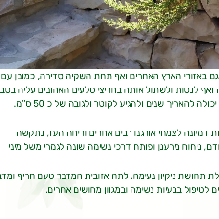
גם באזורי הארץ האחרים ואף תחת השקיה סדירה, כמובן עם
ה ואף לנסות ולשתול אותה בחריצי סלעים האהובים עליה בטבע
היא מעדיפה לגדול בשמש מלאה או חלקית ובתנאים סבירים יכולה להאריך שנים ולהגיע לקוטר ולגובה של כ 50 ס"מ.
י Origanum או אורגנו, אך למרות דמיונה לצמחי אורגנו רבים אחרים וריחה העז, נתקשה
דם, ניחוח מרענן ופותח דרכי נשימה שונה לגמרי משל מיני
 תחושת ניקיון נעימה. לתה אזובית המדבר טעם חריף ומדב
לטיפול בבעיות נשימה ובמגוון מחושים אחרים.