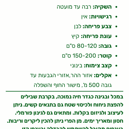
השקיה:
רבה עד מועטה
רגישויות:
אין
צבע פריחה:
לבן
עונת פריחה:
קיץ
גובה:
80-120 ס"ם
קוטר:
150-200 ס"ם
קצב צימוח:
בינוני
אקלים:
אזור ההר,אזורי הגבעות עד
גובה 500 מ‘, מישור החוף והשפלה
במכל ובגינה כגדר חיה נמוכה, בקרבת שבילים
להפצת ניחוח ולכיסוי שטח גם בתנאים קשים. ניתן
לעיצוב ולגיזום בקלות. ומתאים גם לגינון פורמלי.
חסון ומאריך ימים. מן הפרי ניתן להכין ליקרים וריבות.
בענפים מקובל להשתמש להבדלה ובענפי הזן