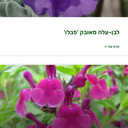
לבן-עלה מאובק 'פבלו'
קרא עוד »