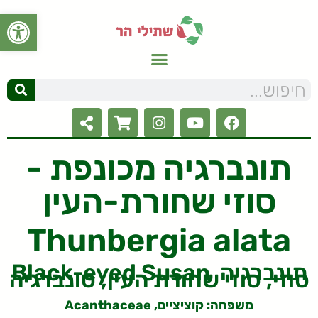
פתח סרגל
תונברגיה מכונפת -
סוזי שחורת-העין
Thunbergia alata
Black-eyed Susan תונברגיה
סוזי, סוזי שחורת העין, טונברגיה
משפחה:
קוציציים, Acanthaceae