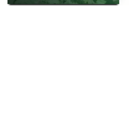
Campanula Portenschlagiana (wall
Bellflower)- כתבה