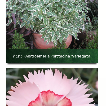
'Alstroemeria Psittacina 'Variegata- כתבה