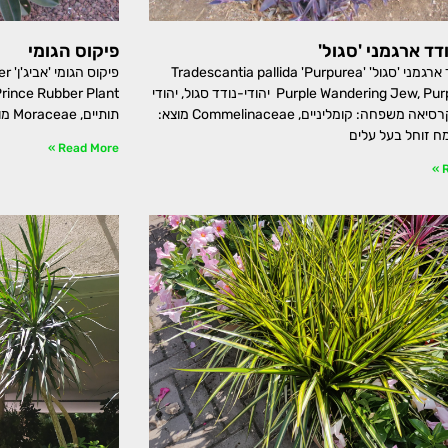
דד ארגמני 'סגול'
פיקוס הגומי
יהודי-נודד ארגמני 'סגול' Tradescantia pallida 'Purpurea'
פיק
Purple Wandering Jew, Purple Heart יהודי-נודד סגול, יהודי
נודד, סטקרסיאה משפחה: קומליניים, Commelinaceae מוצא:
תותיים, Moraceae מוצא: דרום-מזרח אסיה עץ טרופי גדול
ח זוחל בעל עלים
Read More »
R