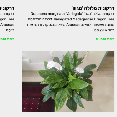
דרקונית מלולה 'מגוון'
דרקונית
דרקונית מלולה 'מגוון' Dracaena marginata 'Variegata'
Variegated Madagascar Dragon Tree דרצנה מרג'ינטה
מגוונת משפחה: לופיים, Araceae מוצא: מדגסקר. זן גנני שיח
e
גדול או עץ קטן
גזעים
ead More »
Read More »