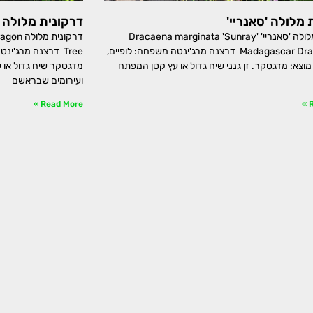
 מלולה 'סאנריי'
דרקונית מלולה
דרקונית מלולה 'סאנריי' Dracaena marginata 'Sunray'
דרקונית
Madagascar Dragon Tree דרצנה מרג'ינטה משפחה: לופיים,
Aracea מוצא: מדגסקר. זן גנני שיח גדול או עץ קטן המפתח
מדגסקר שיח גדול או 
ועירומים שבראשם
Read More »
R