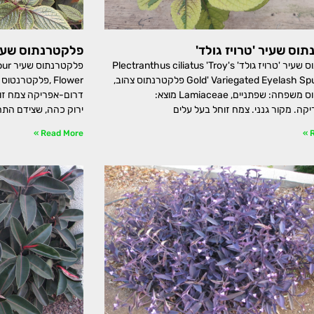
וס שעיר 'טרויז גולד'
פלקטרנתוס שעי
פלקטרנתוס שעיר 'טרויז גולד' Plectranthus ciliatus 'Troy's
פלקט
Gold' Variegated Eyelash Spur Flower פלקטרנתוס צהוב,
פלקטרנטוס משפחה: שפתניים, Lamiaceae מוצא:
דרום-אפריקה צמח זוח
קה. מקור גנני. צמח זוחל בעל עלים
ירוק כהה, שצידם התחת
Read More »
R