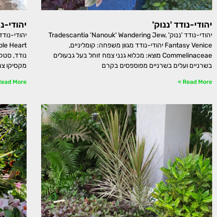
יהודי-נודד 'ננוק'
יהודי-נו
יהודי-נודד 'ננוק' Tradescantia 'Nanouk' Wandering Jew,
Fantasy Venice יהודי-נודד מגוון משפחה: קומליניים,
Commelinaceae מוצא: מכלוא גנני צמח זוחל בעל גבעולים
בשרניים ועלים בשרניים מפוספסים בקרם
מקסיקו צמ
ead More »
Read More »