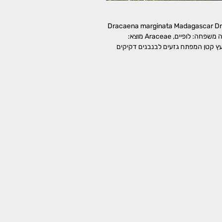
 מלולה Dracaena marginata Madagascar Dragon
Tree דרצנה מרג'ינטה משפחה: לופיים, Araceae מוצא:
עץ קטן המפתח גזעים לבנבנים דקיקים