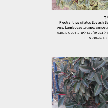
ר
רנתוס שעיר Plectranthus ciliatus Eyelash Spur
Flower ,פלקטרנטוס משפחה: שפתניים, Lamiaceae מוצא:
ל בעל עלים גדולים ומחוספסים בצבע
ון ארגמני. פורח