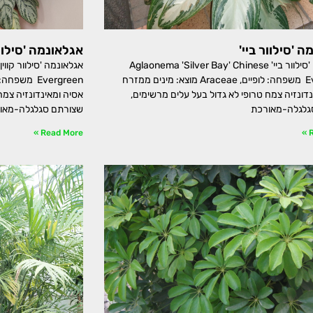
 'סילוור ביי'
אגלאונמה 'סילוור
אגלאונמה 'סילוור ביי' Aglaonema 'Silver Bay' Chinese
Evergreen משפחה: לופיים, Araceae מוצא: מינים ממזרח
נדונזיה צמח טרופי לא גדול בעל עלים מרשימים,
אסיה ומאינדונזיה צמח
גלגלה-מאורכת
שצורתם סגלגלה-מאו
Read More »
R