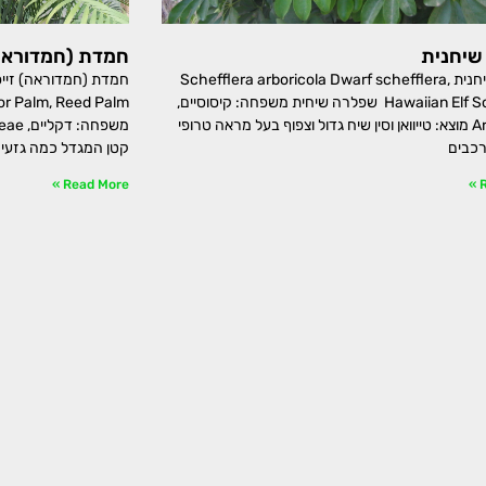
שיחנית
חמדת (חמדוראה)
שפלרה שיחנית Schefflera arboricola Dwarf schefflera,
Hawaiian Elf Schefflera שפלרה שיחית משפחה: קיסוסיים,
Araliaceae מוצא: טייוואן וסין שיח גדול וצפוף בעל מראה טרופי
רכבים
קטן המגדל כמה גזעי
Read More »
R