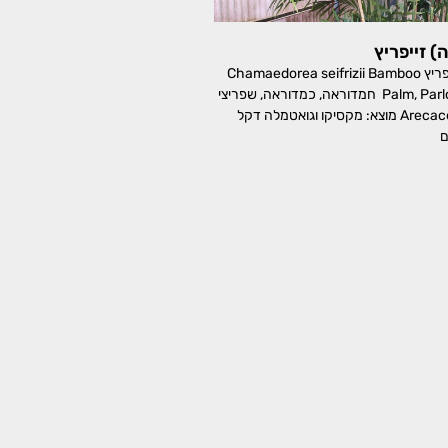
 זייפריץ
חמדת (חמדוראה) זייפריץ Chamaedorea seifrizii Bamboo
Palm, Parlor Palm, Reed Palm חמדוראה, כמדוראה, שפריצי
משפחה: דקליים, Arecaceae מוצא: מקסיקו וגואטמלה דקל
ם