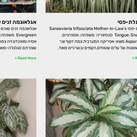
תלת-פסי
אגלאונמה זנים ש
כידונן תלת-פסי Sansevieria trifasciata Mother-in-Law's
Tongue, Snake Plant סנסיווריה משפחה: אספרגיים,
Asparagaceae מוצא: אפריקה המערבית צמח זקוף וצר
אסיה ומאינדונזיה צמח
שנות של עלים שטוחים,זקופים ובשרניים מאוד,
שצורתם סגלגלה-מאור
Read More »
R