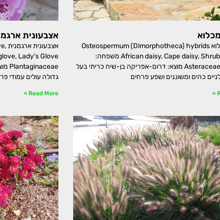
מכלוא
אצבעונית ארגמנ
גרמית מכלוא Osteospermum (Dimorphotheca) hybrids
אצב
African daisy, Cape daisy, Shrubby Daisy משפחה:
מורכבים, Asteraceae מוצא: דרום-אפריקה בן-שיח כריתי בעל
aceae
ניים כהים ומשוננים ושפע פרחים
גדולה עולים עמודי פר
Read More »
R