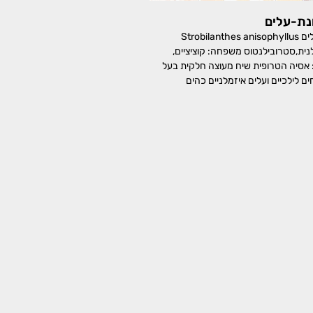
נת-עלים
איצטרובלנית שונת-עלים Strobilanthes anisophyllus
אצטרובלנית,סטרובילנטוס משפחה: קוציציים,
Acan מוצא: אסיה הטרופית שיח מעוצה חלקית בעל
ם לילכיים ועלים איזמלניים כהים