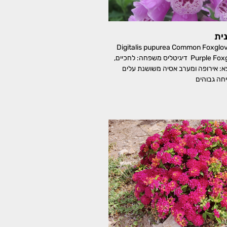
ית
עונית ארגמנית Digitalis pupurea Common Foxglove,
Purple Foxglove, Lady's Glove דיגיטליס משפחה: לחכיים,
Plantagin מוצא: אירופה ומערב אסיה משושנת עלים
יחה גבוהים