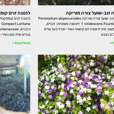
ה זנב-שועל צורה מוריקה
לנטנה זנים קומ
זיף-נוצה זנב-שועל צורה מוריקה Pennisetum alopecuroides
f. viridescens Fountain Grass זיפנוצה משפחה: דגניים,
na
Poac מוצא: מזרח אסיה דגן קישוטי נשיר-חורף בעל עלים
כים בצבע
גנניים שיח קטן נשיר-
Read More »
R