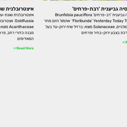
יה גביענית 'רבת-פרחים'
איצטרובלנית שו
ברונפלסיה גביענית 'רב-פרחים' Brunfelsia pauciflora
'Floribunda' Yesterday Today Tomorrow אתמול היום מחר
Goldfussia 
משפחה: סולניים, Solanaceae מוצא: ברזיל שיח ירוק-עד בעל
thaceae
רכת בצבע ירוק-בהיר ופרחים
מבנה כדורי רחב, פרחי
המאדימים
R
Read More »