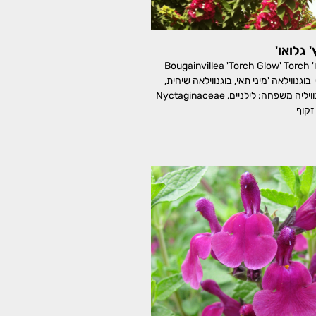
 גלואו'
בוגנווילאה 'טורץ' גלואו' Bougainvillea 'Torch Glow' Torch
Glow Bougainvillea בוגנווילאה 'מיני תאי, בוגנווילאה שיחית,
בוגנווילאה ננסית, בוגנוויליה משפחה: לילניים, Nyctaginaceae
זקוף