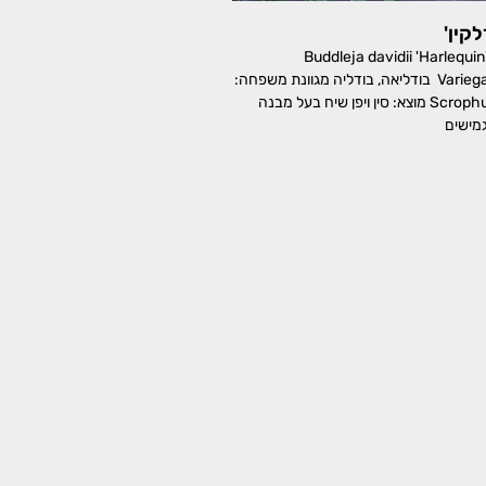
לקין'
ודליית דויד 'הרלקין' Buddleja davidii 'Harlequin'
Variegated Butterfly Bush בודליאה, בודליה מגוונת משפחה:
לועניתיים, Scrophulariaceae מוצא: סין ויפן שיח בעל מבנה
גמישים