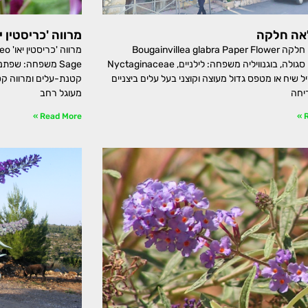
לאה חלקה
מרווה 'כריסטין יא
בוגנווילאה חלקה Bougainvillea glabra Paper Flower
מרוו
בוגנווילאה סגולה, בוגנוויליה משפחה: לילניים, Nyctaginaceae
ל שיח או מטפס גדול מעוצה וקוצני בעל עלים ביצניים
קטנת-עלים ומרווה קט
יחה
מעוגל רחב
Read More »
R