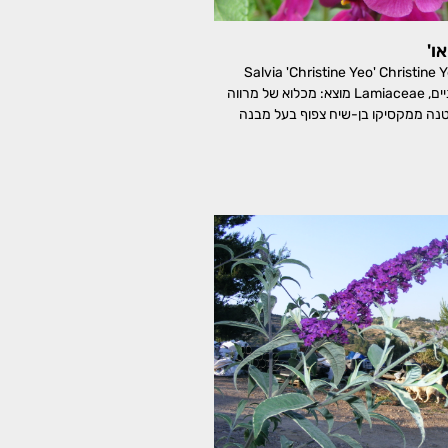
ו'
ה 'כריסטין יאו' Salvia 'Christine Yeo' Christine Yeo
Sage משפחה: שפתניים, Lamiaceae מוצא: מכלוא של מרווה
נה ממקסיקו בן-שיח צפוף בעל מבנה