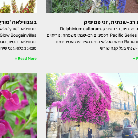
 רב-שנתית, זני פסיפיק
בוגנווילאה 'טורץ'
דורבנית רב-שנתית, זני פסיפיק Delphinium cultorum,
Pacific Series Larkspur דלפיניום רב-שנתי משפחה: נוריתיים
Ranunculaceae מוצא: מכלואי מינים מאירופה ואסיה צמח
-שנתי בעל קנה שורש
מוצא: מכלוא גנני שיח 
Read More »
R