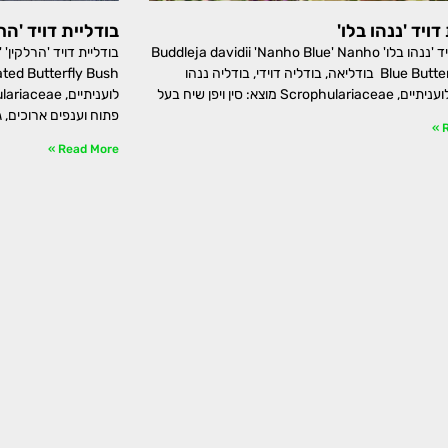
דויד 'ננהו בלו'
בודליית דויד 'הר
בודליית דויד 'ננהו בלו' Buddleja davidii 'Nanho Blue' Nanho
ב
Blue Butterfly Bush בודליאה, בודליה דוידי, בודליה ננהו
Scrop מוצא: סין ויפן שיח בעל
פתוח וענפים ארוכים, 
R
Read More »