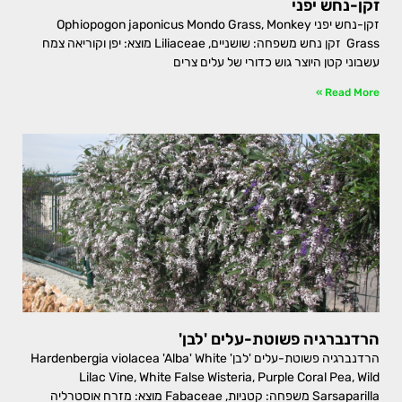
זקן-נחש יפני
זקן-נחש יפני Ophiopogon japonicus Mondo Grass, Monkey
Grass זקן נחש משפחה: שושניים, Liliaceae מוצא: יפן וקוריאה צמח
עשבוני קטן היוצר גוש כדורי של עלים צרים
Read More »
הרדנברגיה פשוטת-עלים 'לבן'
הרדנברגיה פשוטת-עלים 'לבן' Hardenbergia violacea 'Alba' White
Lilac Vine, White False Wisteria, Purple Coral Pea, Wild
Sarsaparilla משפחה: קטניות, Fabaceae מוצא: מזרח אוסטרליה