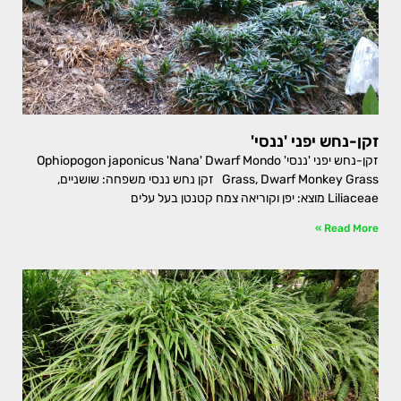
זקן-נחש יפני 'ננסי'
זקן-נחש יפני 'ננסי' Ophiopogon japonicus 'Nana' Dwarf Mondo
Grass, Dwarf Monkey Grass זקן נחש ננסי משפחה: שושניים,
Liliaceae מוצא: יפן וקוריאה צמח קטנטן בעל עלים
Read More »