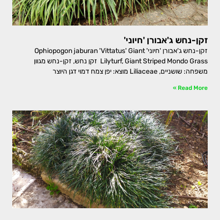
זקן-נחש ג'אבורן 'חיוני'
זקן-נחש ג'אבורן 'חיוני' Ophiopogon jaburan 'Vittatus' Giant
Lilyturf, Giant Striped Mondo Grass זקן נחש, זקן-נחש מגוון
משפחה: שושניים, Liliaceae מוצא: יפן צמח דמוי דגן היוצר
Read More »