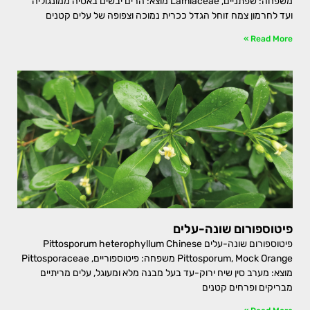
משפחה: שפתניים, Lamiaceae מוצא: הרים יבשים באסיה ממונגוליה
ועד לחרמון צמח זוחל הגדל ככרית נמוכה וצפופה של עלים קטנים
Read More »
פיטוספורום שונה-עלים
פיטוספורום שונה-עלים Pittosporum heterophyllum Chinese
Pittosporum, Mock Orange משפחה: פיטוספוריים, Pittosporaceae
מוצא: מערב סין שיח ירוק-עד בעל מבנה מלא ומעוגל, עלים מריתיים
מבריקים ופרחים קטנים