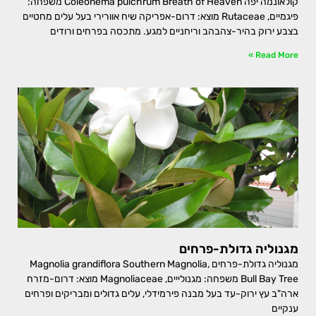
קולאונמה יפה Coleonema pulchrum Breath of Heaven משפחה:
פיגמיים, Rutaceae מוצא: דרום-אפריקה שיח אוורירי בעל עלים מחטיים
בצבע ירוק בהיר-צהבהב וריחניים למגע. מתכסה בפרחים ורודים
Read More »
מגנוליה גדולת-פרחים
מגנוליה גדולת-פרחים Magnolia grandiflora Southern Magnolia,
Bull Bay Tree משפחה: מגנולייים, Magnoliaceae מוצא: דרום-מזרח
ארה"ב עץ ירוק-עד בעל מבנה פירמידלי, עלים גדולים ומבריקים ופרחים
ענקיים