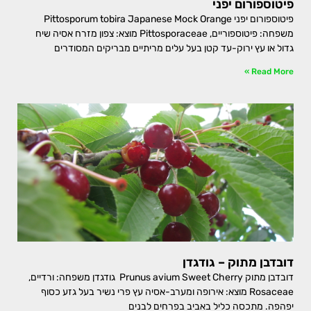
פיטוספורום יפני
פיטוספורום יפני Pittosporum tobira Japanese Mock Orange
משפחה: פיטוספוריים, Pittosporaceae מוצא: צפון מזרח אסיה שיח
גדול או עץ ירוק-עד קטן בעל עלים מריתיים מבריקים המסודרים
Read More »
דובדבן מתוק – גודגדן
דובדבן מתוק Prunus avium Sweet Cherry גודגדן משפחה: ורדיים,
Rosaceae מוצא: אירופה ומערב-אסיה עץ פרי נשיר בעל גזע כסוף
יפהפה. מתכסה כליל באביב בפרחים לבנים