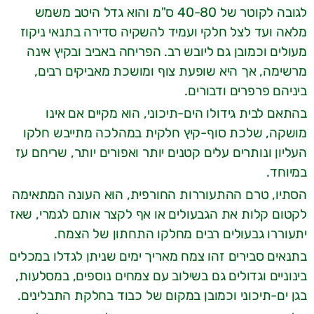
לגובה לקוטר של 40-80 ס"מ והוא גדל היטב משמש
מלאה ועד לצל חלקי ועמיד להשקיה סדירה בתנאי ניקוז
מעולים וכמובן גם ליובש רב. הפריחה באביב ובקיץ אינה
מרשימה, אך היא שופעת צוף ומושכת מאביקים רבים,
ביניהם פרפרים ודבורים.
בהתאם לבית גידולו הים-תיכוני, הוא מקיים אם אינו
מושקה, שלכת סוף-קיץ חלקית במהלכה מתייבש חלקו
העליון ונותרים עלים קטנים יותר ואפורים יותר, שריחם עז
במיוחד.
הסתיו, טרם ההתעוררות החורפית, הוא העונה המתאימה
לקטום קלות את הגבעולים או אף לקצר אותם לגמרי, שאז
יתעוררו גבעולים רבים מחלקו התחתון של הצמח.
בתנאים סבירים זהו צמח מאריך ימים שניתן לגדלו במכלים
בינוניים וגדולים גם בשילוב עם צמחים נוספים, במסלעות,
בגן ים-תיכוני וכמובן במקום של כבוד בחלקת התבלינים.