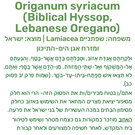
Origanum syriacum
(Biblical Hyssop,
Lebanese Oregano)
משפחה: שפתניים Lamiacea | מוצא: ישראל
ומזרח אגן הים-התיכון
וּלְקַחְתֶּם אֲגֻדַּת אֵזוֹב, וּטְבַלְתֶּם בַּדָּם אֲשֶׁר-בַּסַּף, וְהִגַּעְתֶּם
אֶל-הַמַּשְׁקוֹף וְאֶל-שְׁתֵּי הַמְּזוּזֹת, מִן-הַדָּם אֲשֶׁר בַּסָּף; וְאַתֶּם,
לֹא תֵצְאוּ אִישׁ מִפֶּתַח-בֵּיתוֹ–עַד-בֹּקֶר. (שמות פרק יב פסוק
כב).
אתם/ן בטוח מכירים/ות את הפסוק הזה- הרי הוא חלק
מסיפור יציאת מצרים המתאר את השימוש באזוב כחלק
מסימון הבתים במכה העשירית של בני ישראל את פרעה.
האזוב
מוזכר במקורות גם כצמח מטהר ושימש לטיהור
בית המקדש, לאחר חשיפה למצורעים ולאחר קבורת