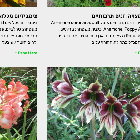
צויה, זנים תרבותיים
צימבידיום מכלוא
כלנית מצויה, זנים תרבותיים Anemone coronaria, cultivars
צימב
Anemone, Poppy Anemone כלנית משפחה: נוריתיים,
Ranunculaceae מוצא: מזרח אגן הים-התיכון צמח פקעת
ההימליה ועד אינדונזי
מגדל בתחילת החורף עלים
ולחום היוצר גוש בעל
Read More »
R