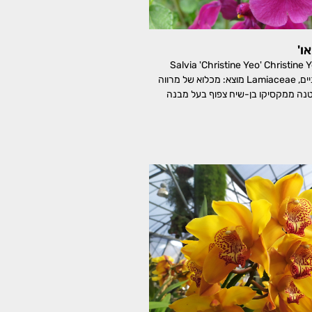
ו'
ה 'כריסטין יאו' Salvia 'Christine Yeo' Christine Yeo
Sage משפחה: שפתניים, Lamiaceae מוצא: מכלוא של מרווה
נה ממקסיקו בן-שיח צפוף בעל מבנה