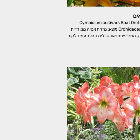
ים
ידיום מכלואים Cymbidium cultivars Boat Orchid
משפחה: סחלביים, Orchidaceae מוצא: מזרח אסיה ממורדות
ה, הפיליפינים ואוסטרליה סחלב עמיד לקור