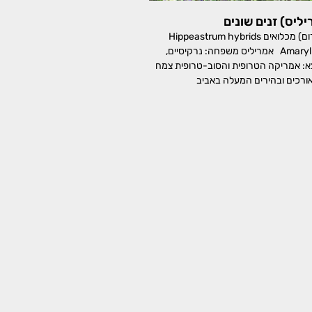
ליס) זנים שונים
היפאסטרון (היפאסטרום) מכלואים Hippeastrum hybrids
Amaryllis, Dutch Amaryllis אמריליס משפחה: נרקיסיים,
Amaryllid מוצא: אמריקה הטרופית והסוב-טרופית צמח
אורכים ובהירים המעלה באביב