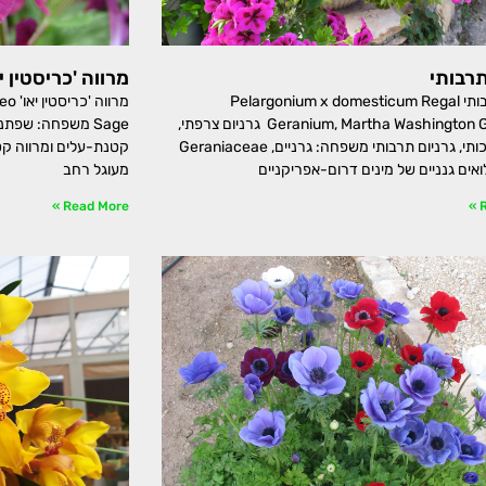
תרבותי
מרווה 'כריסטין יא
פלרגון תרבותי Pelargonium x domesticum Regal
מרוו
Geranium, Martha Washington Geranium גרניום צרפתי,
גרניום מלכותי, גרניום תרבותי משפחה: גרניים, Geraniaceae
קטנת-עלים ומרווה קט
אים גנניים של מינים דרום-אפריקניים
מעוגל רחב
Read More »
R