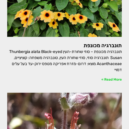
תונברגיה מכונפת
תונברגיה מכונפת – סוזי שחורת-העין Thunbergia alata Black-eyed
Susan תונברגיה סוזי, סוזי שחורת העין, טונברגיה משפחה: קוציציים,
Acanthaceae מוצא: דרום-מזרח אפריקה מטפס ירוק-עד בעל עלים
דמויי
Read More »