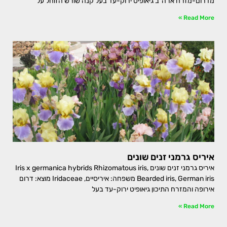
מדרום-מזרח ארה"ב גיאופיט ירוק-עד בעל קנה שורש הזוחל על
Read More »
איריס גרמני זנים שונים
איריס גרמני זנים שונים Iris x germanica hybrids Rhizomatous iris,
Bearded iris, German iris משפחה: איריסיים, Iridaceae מוצא: דרום
אירופה והמזרח התיכון גיאופיט ירוק-עד בעל
Read More »